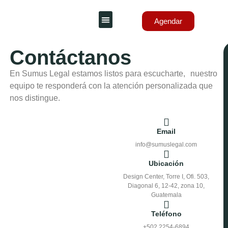
Agendar
Sobre nosotros
Contáctanos
En Sumus Legal estamos listos para escucharte, nuestro
equipo te responderá con la atención personalizada que
nos distingue.
Email
info@sumuslegal.com
Ubicación
Design Center, Torre I, Ofi. 503,
Diagonal 6, 12-42, zona 10,
Guatemala
Teléfono
+502 2254-6894